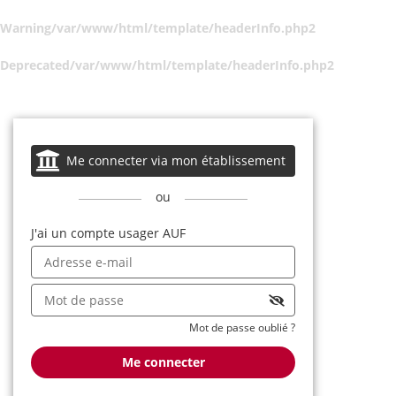
Warning
/var/www/html/template/headerInfo.php
2
Deprecated
/var/www/html/template/headerInfo.php
2
Me connecter via mon établissement
ou
J'ai un compte usager AUF
Mot de passe oublié ?
Me connecter