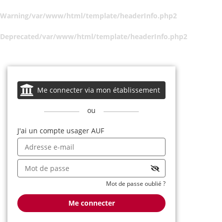
Warning
/var/www/html/template/headerInfo.php
2
Deprecated
/var/www/html/template/headerInfo.php
2
Me connecter via mon établissement
ou
J'ai un compte usager AUF
Mot de passe oublié ?
Me connecter