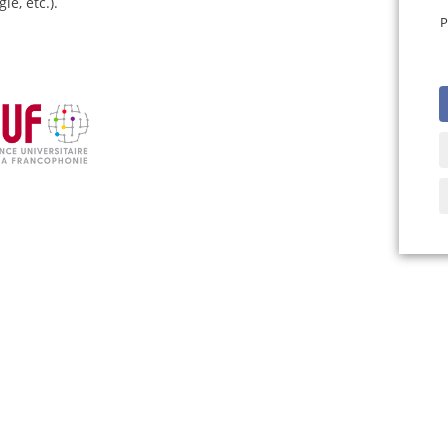
le, etc.).
P