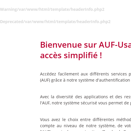
Warning
/var/www/html/template/headerInfo.php
2
Deprecated
/var/www/html/template/headerInfo.php
2
Bienvenue sur AUF-Usa
accès simplifié !
Accédez facilement aux différents services 
(AUF) grâce à notre système d'authentification 
Avec la diversité des applications et des r
l'AUF, notre système sécurisé vous permet de 
Vous avez le choix entre différentes méthode
compte au niveau de notre système, de vot