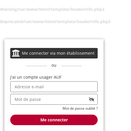
Warning
/var/www/html/template/headerInfo.php
2
Deprecated
/var/www/html/template/headerInfo.php
2
Me connecter via mon établissement
ou
J'ai un compte usager AUF
Mot de passe oublié ?
Me connecter